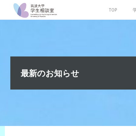
コ
筑
TOP
ン
波
テ
大
ン
学
ツ
学
へ
生
ス
相
キ
最新のお知らせ
談
ッ
室
プ