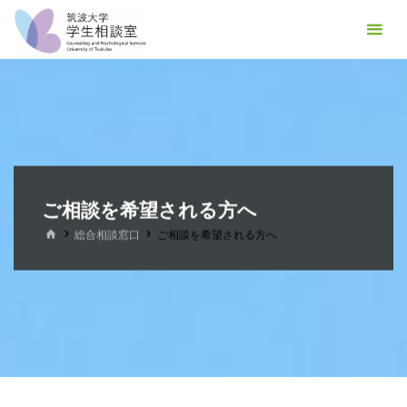
コ
筑
ン
波
テ
大
ン
学
ツ
学
へ
生
ス
相
キ
談
ご相談を希望される方へ
ッ
室
プ
ホ
総合相談窓口
ご相談を希望される方へ
ー
ム